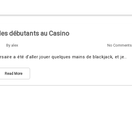
les débutants au Casino
By
alex
No Comments
saire a été d’aller jouer quelques mains de blackjack, et je…
Read More